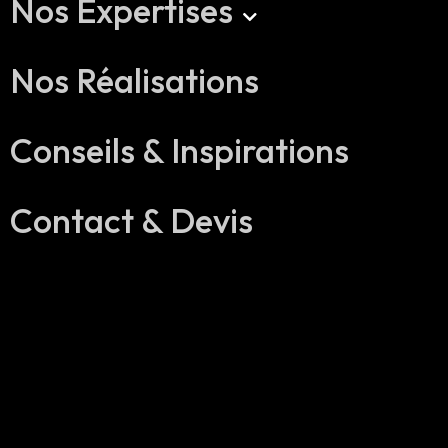
Nos Expertises
Nos Réalisations
ARCHITECTURE & CONCEPTION
ARCHITECTURE D’INTÉRIEUR
Conseils & Inspirations
RÉNOVATION COMPLÈTE
SERVICES AUX PROMOTEURS
Contact & Devis